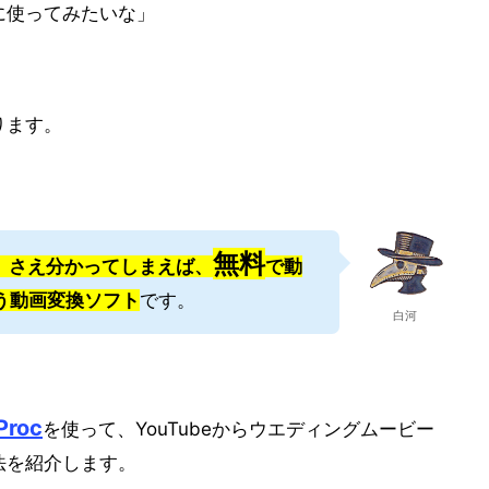
に使ってみたいな」
ります。
無料
」
さえ分かってしまえば、
で動
う動画変換ソフト
です。
白河
Proc
を使って、YouTubeからウエディングムービー
法を紹介します。