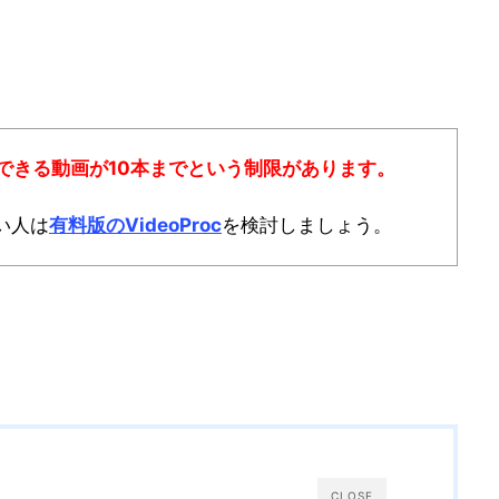
ードできる動画が10本までという制限があります。
い人は
有料版のVideoProc
を検討しましょう。
CLOSE