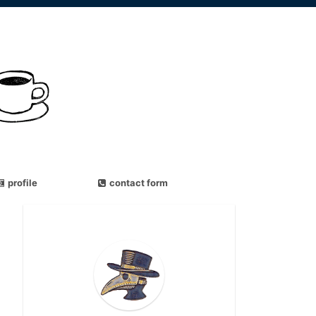
profile
contact form